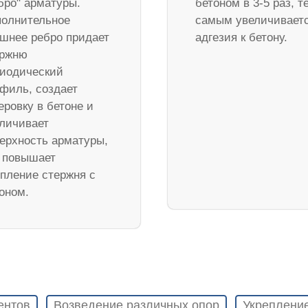
бро" арматуры.
бетоном в 3-5 раз, т
олнительное
самым увеличивает
шнее ребро придает
адгезия к бетону.
ержню
иодический
филь, создает
еровку в бетоне и
личивает
ерхность арматуры,
 повышает
пление стержня с
оном.
ентов
Возведение различных опор
Укреплени