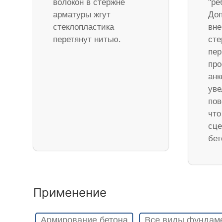
волокон в стержне
"ре
арматуры жгут
Доп
стеклопластика
вне
перетянут нитью.
ст
пер
про
анк
уве
пов
что
сце
бет
Применение
Армирование бетона
Все виды фундам