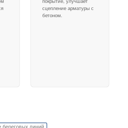
ем
покрытие, улучшает
ся
сцепление арматуры с
бетоном.
е береговых линий