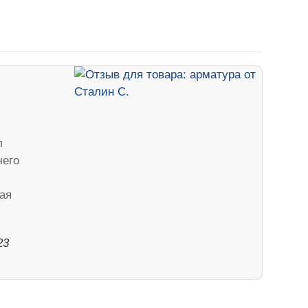
л
чего
ая
23