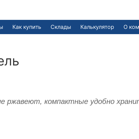
ы
Как купить
Склады
Калькулятор
О ко
ель
не ржавеют, компактные удобно храни