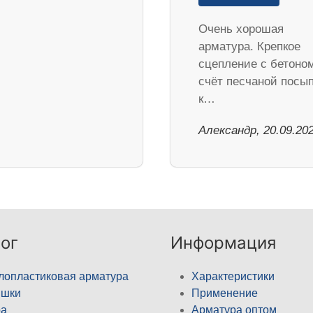
Очень хорошая
арматура. Крепкое
сцепление с бетоно
счёт песчаной посып
к…
Александр, 20.09.20
ог
Информация
лопластиковая арматура
Характеристики
ышки
Применение
а
Арматура оптом