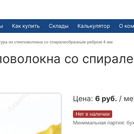
ы
Как купить
Склады
Калькулятор
О ко
ура из стекловолокна со спиралеобразным ребром 4 мм
ловолокна со спирал
Цена:
6 руб.
/ ме
Нет в наличии
Минимальная партия: бух